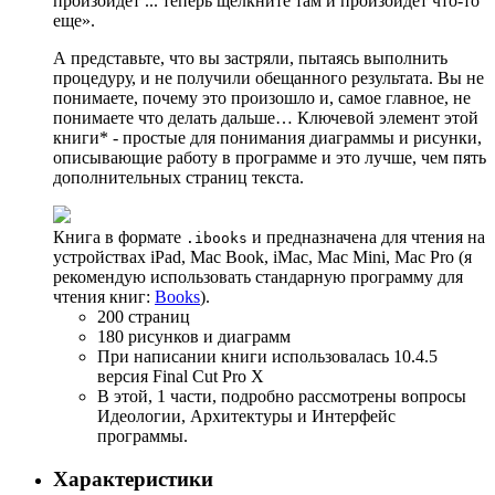
произойдет ... теперь щелкните там и произойдет что-то
еще».
А представьте, что вы застряли, пытаясь выполнить
процедуру, и не получили обещанного результата. Вы не
понимаете, почему это произошло и, самое главное, не
понимаете что делать дальше… Ключевой элемент этой
книги* - простые для понимания диаграммы и рисунки,
описывающие работу в программе и это лучше, чем пять
дополнительных страниц текста.
Книга в формате
и предназначена для чтения на
.ibooks
устройствах iPad, Mac Book, iMac, Mac Mini, Mac Pro (я
рекомендую использовать стандарную программу для
чтения книг:
Books
).
200 страниц
180 рисунков и диаграмм
При написании книги использовалась 10.4.5
версия Final Cut Pro X
В этой, 1 части, подробно рассмотрены вопросы
Идеологии, Архитектуры и Интерфейс
программы.
Характеристики