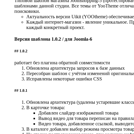
Типовой шаблон магазина Joomshopping-5 (протестирован
шаблонами данной студии. Все темы от YooTheme отлич
поисковики.
Актуальность версии Uikit (YOOtheme) обеспечивае
Каждый интернет-магазин - явление уникальное. Пр
каждый конкретный проект.
Версия шаблона 1.0.2 / для Joomla-6
## 1.0.2
работает без плагина обратной совместимости
Обновлена архитектура запросов к базе данных
Пересобран шаблон с учётом изменений оригинальн
Исправлены некоторые ошибки CSS
## 1.0.1
Обновлена архитектура (удалены устаревшие классы J
В карточке товара:
Добавлен слайдер изображений товара
Вывод видео для товара переписан на правил
Видео товара, добавленное ссылкой, выводитс
В каталоге добавлен выбор режима просмотра това