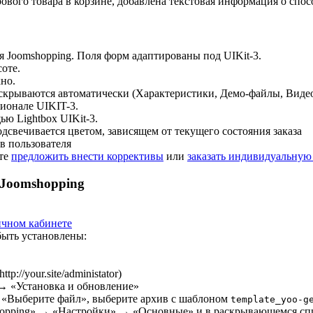
ового товара в корзине, добавлена текстовая информация о спос
 Joomshopping. Поля форм адаптированы под UIKit-3.
оте.
но.
 скрываются автоматически (Характеристики, Демо-файлы, Видео
ионале UIKIT-3.
ю Lightbox UIKit-3.
одсвечивается цветом, зависящем от текущего состояния заказа
в пользователя
ете
предложить внести коррективы
или
заказать индивидуальную
 Joomshopping
ичном кабинете
быть установлены:
://your.site/administator)
 «Установка и обновление»
у «Выберите файл», выберите архив с шаблоном
template_yoo-g
opping» → «Настройки» → «Основные» и в раскрывающемся спи