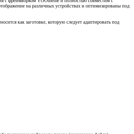
ания с фреймворком YOOtheme и полностью совместим с
отображение на различных устройствах и оптимизированы под
осится как заготовке, которую следует адаптировать под