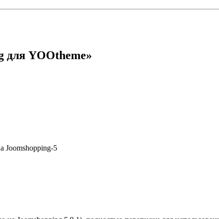
g для YOOtheme»
а Joomshopping-5