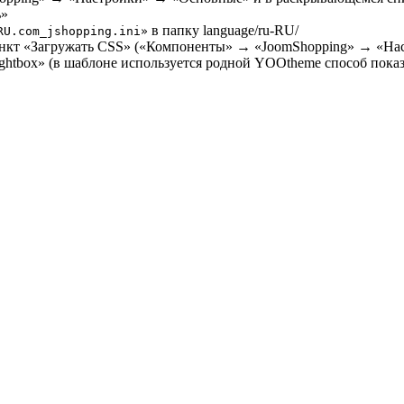
ь»
в папку language/ru-RU/
RU.com_jshopping.ini»
пункт «Загружать CSS» («Компоненты» → «JoomShopping» → «Н
ghtbox» (в шаблоне используется родной YOOtheme способ показ