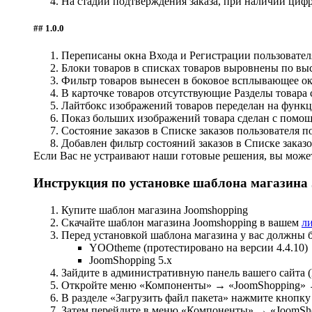
На стадии подтверждения заказа, при наличии цифр
## 1.0.0
Переписаны окна Входа и Регистрации пользователя
Блоки товаров в списках товаров выровнены по выс
Фильтр товаров вынесен в боковое всплывающее ок
В карточке товаров отсутствующие Разделы товара
Лайтбокс изображений товаров переделан на функц
Показ больших изображений товара сделан с помощь
Состояние заказов в Списке заказов пользователя п
Добавлен фильтр состояний заказов в Списке заказо
Если Вас не устраивают наши готовые решения, вы мож
Инструкция по установке шаблона магазина
Купите шаблон магазина Joomshopping
Скачайте шаблон магазина Joomshopping в вашем
л
Перед установкой шаблона магазина у вас должны 
YOOtheme (протестировано на версии 4.4.10)
JoomShopping 5.x
Зайдите в административную панель вашего сайта (http
Откройте меню «Компоненты» → «JoomShopping» →
В разделе «Загрузить файл пакета» нажмите кнопк
Затем перейдите в меню «Компоненты» → «JoomSh