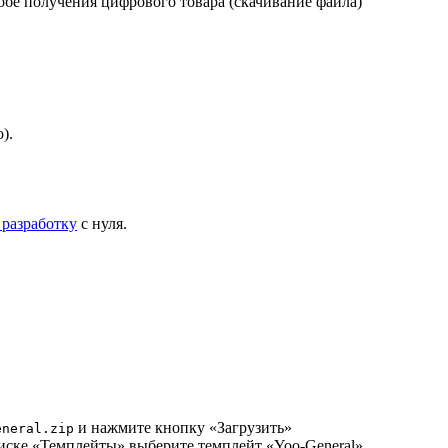
обе получения цифрового товара (скачивание файла)
).
 разработку
с нуля.
и нажмите кнопку «Загрузить»
eneral.zip
ске «Темплейты» выберите темплейт «Yoo-General»