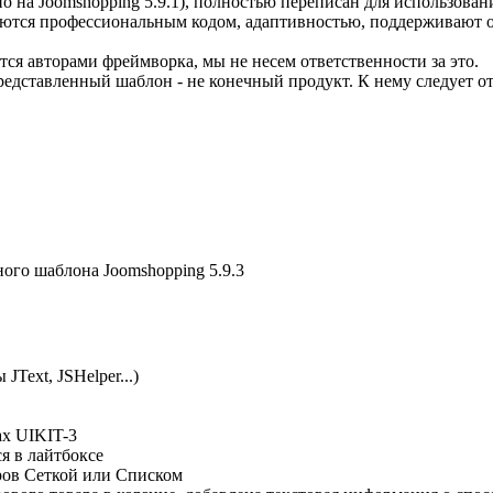
о на Joomshopping 5.9.1), полностью переписан для использов
аются профессиональным кодом, адаптивностью, поддерживают 
тся авторами фреймворка, мы не несем ответственности за это.
едставленный шаблон - не конечный продукт. К нему следует отн
ого шаблона Joomshopping 5.9.3
Text, JSHelper...)
ах UIKIT-3
я в лайтбоксе
ров Сеткой или Списком